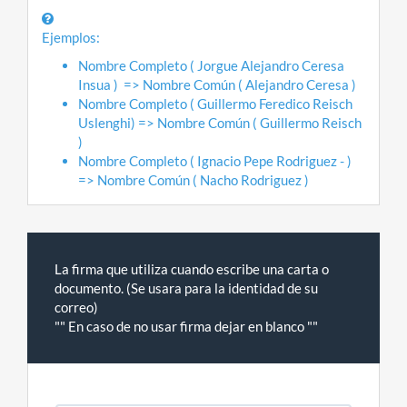
Ejemplos:
Nombre Completo ( Jorgue Alejandro Ceresa
Insua ) => Nombre Común ( Alejandro Ceresa )
Nombre Completo ( Guillermo Feredico Reisch
Uslenghi) => Nombre Común ( Guillermo Reisch
)
Nombre Completo ( Ignacio Pepe Rodriguez - )
=> Nombre Común ( Nacho Rodriguez )
La firma que utiliza cuando escribe una carta o
documento. (Se usara para la identidad de su
correo)
"" En caso de no usar firma dejar en blanco ""