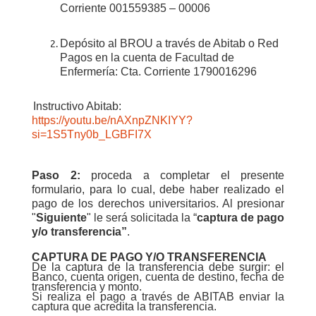
Corriente 001559385 – 00006
D
epósito al BROU a través de Abitab o Red
Pagos en la cuenta de Facultad de
Enfermería: Cta. Corriente 1790016296
Instructivo Abitab:
https://youtu.be/nAXnpZNKIYY?
si=1S5Tny0b_LGBFI7X
Paso 2:
p
roceda a completar el presente
formulario, para lo cual, debe haber realizado el
pago de los derechos universitarios. Al presionar
"
Siguiente
" le será solicitada la “
captura de pago
y/o transferencia”
.
CAPTURA DE PAGO Y/O TRANSFERENCIA
De la captura de la transferencia debe surgir: el
Banco, cuenta origen, cuenta de destino, fecha de
transferencia y monto.
Si realiza el pago a través de ABITAB enviar la
captura que acredita la transferencia.