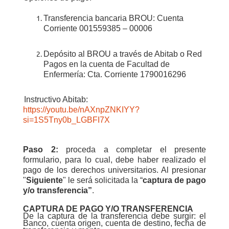
Transferencia bancaria BROU: Cuenta
Corriente 001559385 – 00006
D
epósito al BROU a través de Abitab o Red
Pagos en la cuenta de Facultad de
Enfermería: Cta. Corriente 1790016296
Instructivo Abitab:
https://youtu.be/nAXnpZNKIYY?
si=1S5Tny0b_LGBFI7X
Paso 2:
p
roceda a completar el presente
formulario, para lo cual, debe haber realizado el
pago de los derechos universitarios. Al presionar
"
Siguiente
" le será solicitada la “
captura de pago
y/o transferencia”
.
CAPTURA DE PAGO Y/O TRANSFERENCIA
De la captura de la transferencia debe surgir: el
Banco, cuenta origen, cuenta de destino, fecha de