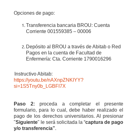
Opciones de pago:
Transferencia bancaria BROU: Cuenta
Corriente 001559385 – 00006
D
epósito al BROU a través de Abitab o Red
Pagos en la cuenta de Facultad de
Enfermería: Cta. Corriente 1790016296
Instructivo Abitab:
https://youtu.be/nAXnpZNKIYY?
si=1S5Tny0b_LGBFI7X
Paso 2:
p
roceda a completar el presente
formulario, para lo cual, debe haber realizado el
pago de los derechos universitarios. Al presionar
"
Siguiente
" le será solicitada la “
captura de pago
y/o transferencia”
.