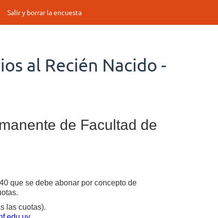
Salir y borrar la encuesta
ios al Recién Nacido -
rmanente de Facultad de
6740 que se debe abonar por concepto de
uotas.
s las cuotas).
f.edu.uy