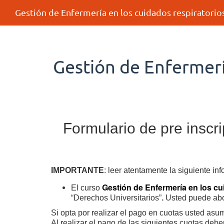
Gestión de Enfermería en los cuidados respiratorios
Gestión de Enfermería
Formulario de pre insc
IMPORTANTE
: leer atentamente la siguiente in
Gestión de Enfermería en los cu
El curso
“
Derechos Universitarios”
.
Usted puede abon
Si opta por realizar el pago en cuotas usted asum
Al realizar el pago de las siguientes cuotas debe