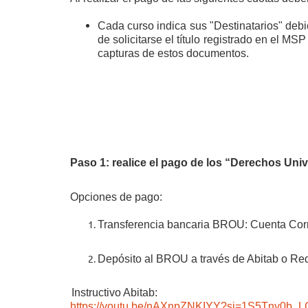
Cada curso indica sus "Destinatarios" debie
de solicitarse el título registrado en el MS
capturas de estos documentos.
Paso 1: r
ealice el pago de los “Derechos Univ
Opciones de pago:
Transferencia bancaria BROU: Cuenta Cor
D
epósito al BROU a través de Abitab o Re
Instructivo Abitab:
https://youtu.be/nAXnpZNKIYY?si=1S5Tny0b_