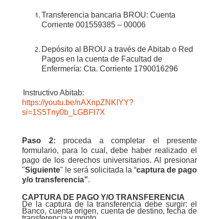
Transferencia bancaria BROU: Cuenta
Corriente 001559385 – 00006
D
epósito al BROU a través de Abitab o Red
Pagos en la cuenta de Facultad de
Enfermería: Cta. Corriente 1790016296
Instructivo Abitab:
https://youtu.be/nAXnpZNKIYY?
si=1S5Tny0b_LGBFI7X
Paso 2:
p
roceda a completar el presente
formulario, para lo cual, debe haber realizado el
pago de los derechos universitarios. Al presionar
"
Siguiente
" le será solicitada la “
captura de pago
y/o transferencia”
.
CAPTURA DE PAGO Y/O TRANSFERENCIA
De la captura de la transferencia debe surgir: el
Banco, cuenta origen, cuenta de destino, fecha de
transferencia y monto.