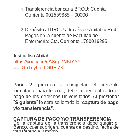
Transferencia bancaria BROU: Cuenta
Corriente 001559385 – 00006
D
epósito al BROU a través de Abitab o Red
Pagos en la cuenta de Facultad de
Enfermería: Cta. Corriente 1790016296
Instructivo Abitab:
https://youtu.be/nAXnpZNKIYY?
si=1S5Tny0b_LGBFI7X
Paso 2:
p
roceda a completar el presente
formulario, para lo cual, debe haber realizado el
pago de los derechos universitarios. Al presionar
"
Siguiente
" le será solicitada la “
captura de pago
y/o transferencia”
.
CAPTURA DE PAGO Y/O TRANSFERENCIA
De la captura de la transferencia debe surgir: el
Banco, cuenta origen, cuenta de destino, fecha de
transferencia y monto.